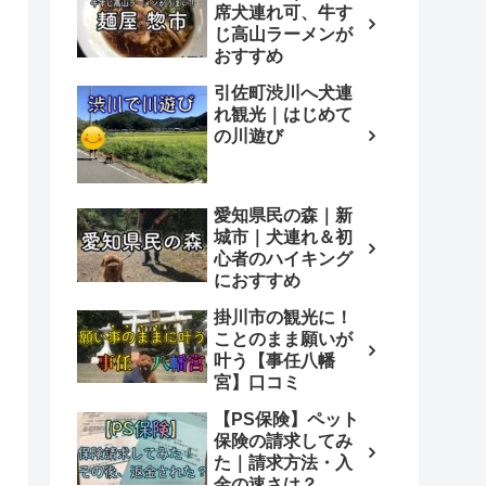
席犬連れ可、牛す
じ高山ラーメンが
おすすめ
引佐町渋川へ犬連
れ観光｜はじめて
の川遊び
愛知県民の森｜新
城市｜犬連れ＆初
心者のハイキング
におすすめ
掛川市の観光に！
ことのまま願いが
叶う【事任八幡
宮】口コミ
【PS保険】ペット
保険の請求してみ
た｜請求方法・入
金の速さは？