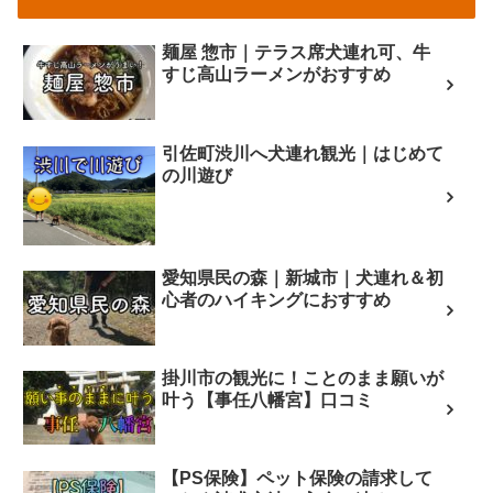
麺屋 惣市｜テラス席犬連れ可、牛
すじ高山ラーメンがおすすめ
引佐町渋川へ犬連れ観光｜はじめて
の川遊び
愛知県民の森｜新城市｜犬連れ＆初
心者のハイキングにおすすめ
掛川市の観光に！ことのまま願いが
叶う【事任八幡宮】口コミ
【PS保険】ペット保険の請求して